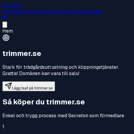
Secreton
Hem
Räknare
Domäner
Projekt
Om Oss
Kontakt
Hem
trimmer.se
Stark för trädgårdsutrustning och klippningstjänster
.
Grattis! Domänen kan vara till salu!
Lägg bud på
trimmer.se
Så köper du
trimmer.se
Enkel och trygg process med Secreton som förmedlare
1